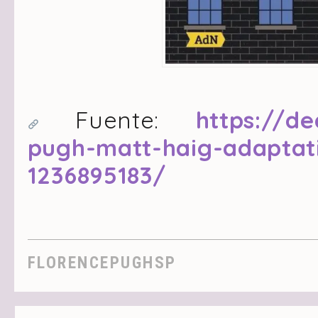
Fuente:
https://d
pugh-matt-haig-adaptati
1236895183/
FLORENCEPUGHSP