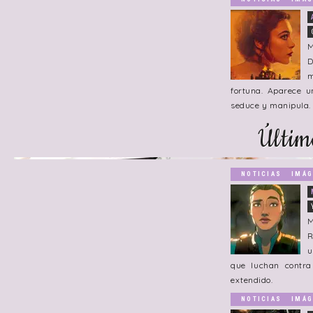
M
D
m
fortuna. Aparece u
seduce y manipula.
Últim
NOTICIAS
IMÁG
M
R
u
que luchan contr
extendido.
NOTICIAS
IMÁG