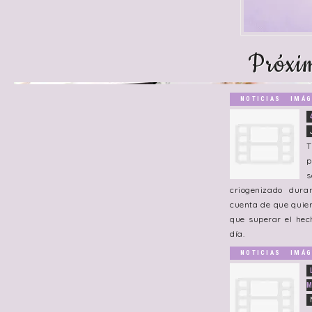
Próxim
NOTICIAS
IMÁG
T
p
criogenizado dur
cuenta de que quier
que superar el hec
día.
NOTICIAS
IMÁG
M