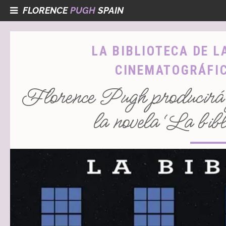
FLORENCE
PUGH
SPAIN
LA BIBLIOTECA DE 
CINEMATOGRÁFI
Florence Pugh producirá y
la novela ‘La bibl