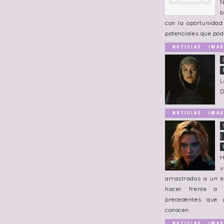
b
con la oportunidad
potenciales que pod
NOTICIAS
IMÁG
L
D
NOTICIAS
IMÁG
(
u
arrastrados a un e
hacer frente a 
precedentes que
conocen.
NOTICIAS
IMÁG