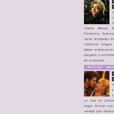
U
c
h
Yelena Belova, 
Fantasma, Taskma
verse atrapados e
Valentina Allegra
deben embarcarse 
obligará a enfrent
de su pasado.
NOTICIAS
IMÁG
A
e
s
su vida en común
hogar, forman una f
verdad que amenaz