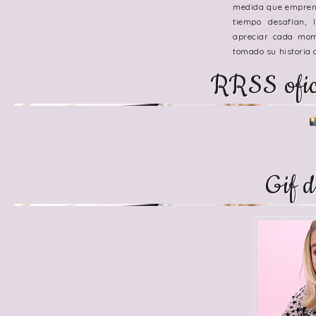
medida que emprend
tiempo desafían, 
apreciar cada mom
tomado su historia
RRSS ofici
Gif 