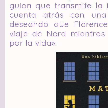
guion que transmite la 
cuenta atrás con una 
deseando que Florenc
viaje de Nora mientra
por la vida»
.