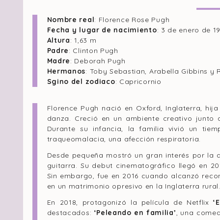
Nombre real
: Florence Rose Pugh
Fecha y lugar de nacimiento
: 3 de enero de 1
Altura
: 1,63 m
Padre
: Clinton Pugh
Madre
: Deborah Pugh
Hermanos
: Toby Sebastian, Arabella Gibbins y
Sgino del zodiaco
: Capricornio
Florence Pugh nació en Oxford, Inglaterra, hij
danza. Creció en un ambiente creativo junto 
Durante su infancia, la familia vivió un ti
traqueomalacia, una afección respiratoria.
Desde pequeña mostró un gran interés por la a
guitarra. Su debut cinematográfico llegó en 2
Sin embargo, fue en 2016 cuando alcanzó rec
en un matrimonio opresivo en la Inglaterra rural
En 2018, protagonizó la película de Netflix
‘
destacados:
‘Peleando en familia’
, una comed