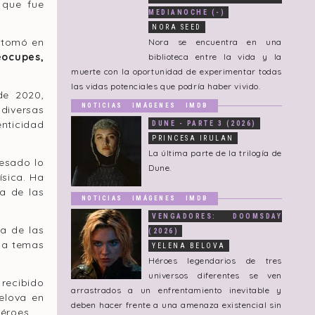
 que fue
MEDIANOCHE (-)
NORA SEED
etomó en
Nora se encuentra en una
eocupes,
biblioteca entre la vida y la
muerte con la oportunidad de experimentar todas
las vidas potenciales que podría haber vivido.
de 2020,
NOTICIAS
IMÁGENES
IMDB
diversas
enticidad
DUNE - PARTE 3 (2026)
PRINCESA IRULAN
La última parte de la trilogía de
resado lo
Dune.
ísica. Ha
ta de las
NOTICIAS
IMÁGENES
IMDB
VENGADORES: DOOMSDAY
a de las
(2026)
e a temas
YELENA BELOVA
Héroes legendarios de tres
universos diferentes se ven
recibido
arrastrados a un enfrentamiento inevitable y
elova en
deben hacer frente a una amenaza existencial sin
éroes.