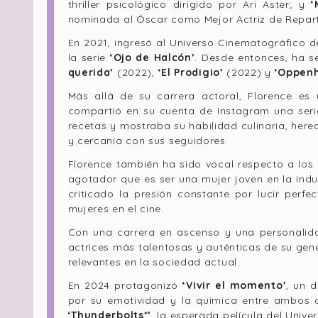
thriller psicológico dirigido por Ari Aster; y
‘
nominada al Óscar como
Mejor Actriz de Repar
En 2021, ingresó al Universo Cinematográfico 
la serie
‘Ojo de Halcón’
. Desde entonces, ha 
querida’
(2022),
‘El Prodigio’
(2022) y
‘Oppen
Más allá de su carrera actoral, Florence es
compartió en su cuenta de Instagram una seri
recetas y mostraba su habilidad culinaria, here
y cercanía con sus seguidores.
Florence también ha sido vocal respecto a los 
agotador que es ser una mujer joven en la indus
criticado la presión constante por lucir perf
mujeres en el cine.
Con una carrera en ascenso y una personalid
actrices más talentosas y auténticas de su gen
relevantes en la sociedad actual.
En 2024 protagonizó
‘Vivir el momento’
, un 
por su emotividad y la química entre ambos 
‘Thunderbolts*’
, la esperada película del Univ