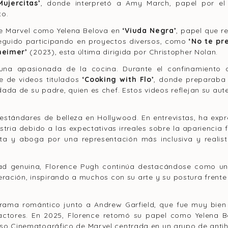
Mujercitas’
, donde interpretó a Amy March, papel por el
to
.
de Marvel como Yelena Belova en
‘Viuda Negra’
, papel que r
seguido participando en proyectos diversos, como
‘No te pr
heimer’
(2023), esta última dirigida por Christopher Nolan.
 una apasionada de la cocina. Durante el confinamiento 
e de videos titulados
‘Cooking with Flo’
, donde preparaba 
dada de su padre, quien es chef. Estos videos reflejan su aut
estándares de belleza en Hollywood. En entrevistas, ha exp
tria debido a las expectativas irreales sobre la apariencia f
ecta y aboga por una representación más inclusiva y realis
ad genuina, Florence Pugh continúa destacándose como un
eración, inspirando a muchos con su arte y su postura frent
drama romántico junto a Andrew Garfield, que fue muy bien 
actores. En 2025, Florence retomó su papel como Yelena B
erso Cinematográfico de Marvel centrada en un grupo de antih