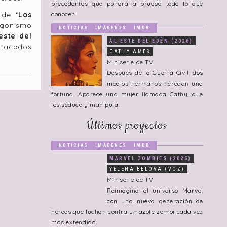
precedentes que pondrá a prueba todo lo que
a de
‘Los
conocen.
agonismo
NOTICIAS
IMÁGENES
IMDB
oeste del
AL ESTE DEL EDÉN (2026)
estacados
CATHY AMES
Miniserie de TV
Después de la Guerra Civil, dos
medios hermanos heredan una
fortuna. Aparece una mujer llamada Cathy, que
los seduce y manipula.
Últimos proyectos
NOTICIAS
IMÁGENES
IMDB
MARVEL ZOMBIES (2025)
YELENA BELOVA (VOZ)
Miniserie de TV
Reimagina el universo Marvel
con una nueva generación de
héroes que luchan contra un azote zombi cada vez
más extendido.