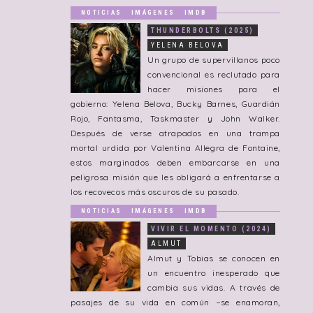
NOTICIAS
IMÁGENES
IMDB
THUNDERBOLTS (2025)
YELENA BELOVA
Un grupo de supervillanos poco
convencional es reclutado para
hacer misiones para el
gobierno: Yelena Belova, Bucky Barnes, Guardián
Rojo, Fantasma, Taskmaster y John Walker.
Después de verse atrapados en una trampa
mortal urdida por Valentina Allegra de Fontaine,
estos marginados deben embarcarse en una
peligrosa misión que les obligará a enfrentarse a
los recovecos más oscuros de su pasado.
NOTICIAS
IMÁGENES
IMDB
VIVIR EL MOMENTO (2024)
ALMUT
Almut y Tobias se conocen en
un encuentro inesperado que
cambia sus vidas. A través de
pasajes de su vida en común −se enamoran,