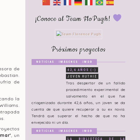
¡Conoce al Team FloPugh!
Próximos proyectos
NOTICIAS
IMÁGENES
IMDB
fesora de
42,6 AÑOS (-)
bastian.
JOVEN RUTHIE
ufría de
Tras despertar de un fallido
procedimiento experimental de
salvamento en el que fue
ocando la
criogenizado durante 42,6 años, un joven se da
Williams.
cuenta de que quiere recuperar a su ex novia.
 atrapada
Tendrá que superar el hecho de que no ha
os.
envejecido ni un día.
royectos
NOTICIAS
IMÁGENES
IMDB
mmar’
, un
LA BIBLIOTECA DE LA