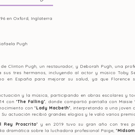
996 en Oxford, Inglaterra
 Rafaela Pugh
a de Clinton Pugh, un restaurador, y Deborah Pugh, una pro
a sus tres hermanos, incluyendo al actor y músico Toby Se
empo en España para mejorar su salud, ya que Florence s
ctuación y la música, participando en obras escolares y t
014 con
‘The Falling’
, donde compartió pantalla con Maisie 
onocimiento con
‘Lady Macbeth’
, interpretando a una joven
. Su actuación recibió grandes elogios y le valió varios premi
El Rey Proscrito’
y en 2019 tuvo su gran año con tres p
ia dramática sobre la luchadora profesional Paige;
‘Midso