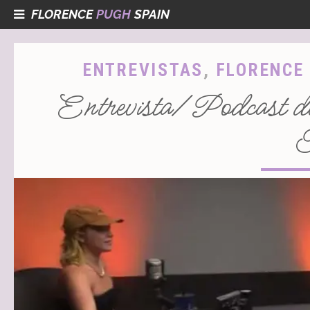
FLORENCE
PUGH
SPAIN
ENTREVISTAS
,
FLORENCE
Entrevista/Podcast d
T