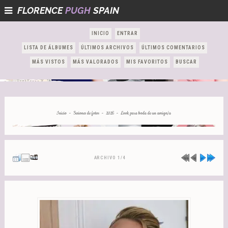
FLORENCE
PUGH
SPAIN
INICIO
ENTRAR
LISTA DE ÁLBUMES
ÚLTIMOS ARCHIVOS
ÚLTIMOS COMENTARIOS
MÁS VISTOS
MÁS VALORADOS
MIS FAVORITOS
BUSCAR
-
-
-
Inicio
Sesiones de fotos
2026
Look para boda de un amigo/a
ARCHIVO 1/4