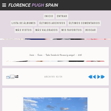
FLORENCE
PUGH
SPAIN
INICIO
ENTRAR
LISTA DE ÁLBUMES
ÚLTIMOS ARCHIVOS
ÚLTIMOS COMENTARIOS
MÁS VISTOS
MÁS VALORADOS
MIS FAVORITOS
BUSCAR
-
-
-
Inicio
Varios
Redes Sociales de Florence (y amigos)
2026
ARCHIVO 43/54