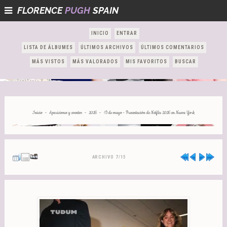
FLORENCE
PUGH
SPAIN
INICIO
ENTRAR
LISTA DE ÁLBUMES
ÚLTIMOS ARCHIVOS
ÚLTIMOS COMENTARIOS
MÁS VISTOS
MÁS VALORADOS
MIS FAVORITOS
BUSCAR
-
-
-
Inicio
Apariciones y eventos
2026
13 de mayo - Presentación de Netflix 2026 en Nueva York
ARCHIVO 7/15