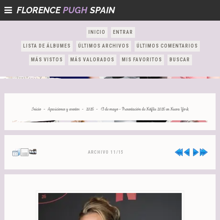
FLORENCE
PUGH
SPAIN
INICIO
ENTRAR
LISTA DE ÁLBUMES
ÚLTIMOS ARCHIVOS
ÚLTIMOS COMENTARIOS
MÁS VISTOS
MÁS VALORADOS
MIS FAVORITOS
BUSCAR
-
-
-
Inicio
Apariciones y eventos
2026
13 de mayo - Presentación de Netflix 2026 en Nueva York
ARCHIVO 11/15